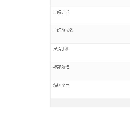
三皈五戒
上師啟示錄
果清手札
禪那啟悟
釋迦牟尼