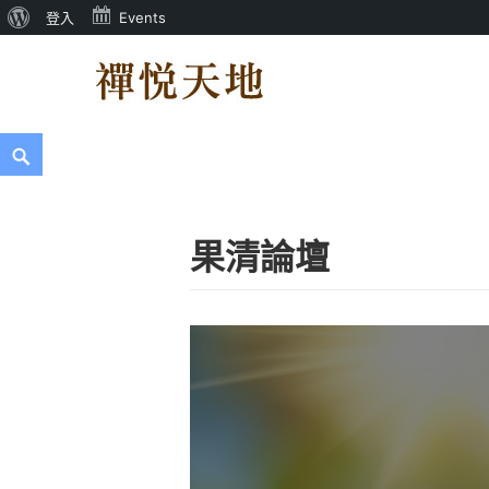
關
登入
Events
Skip
於
to
WordPress
content
禪悅天地
禪悅天地官方網站
Search
果清論壇