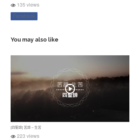
135 views
Facebook
You may also like
[四聖諦] 苦諦 – 生苦
223 views