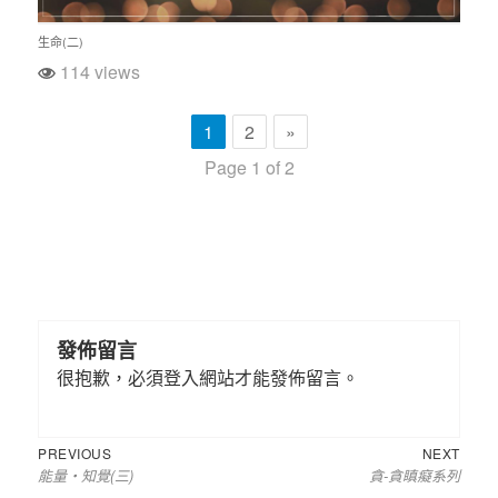
生命(二)
114 views
1
2
»
Page 1 of 2
發佈留言
很抱歉，必須
登入
網站才能發佈留言。
Previous
Next
文
PREVIOUS
NEXT
能量‧知覺(三)
貪-貪瞋癡系列
post:
post:
章