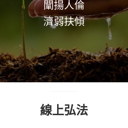
闡揚人倫
濟弱扶傾
線上弘法