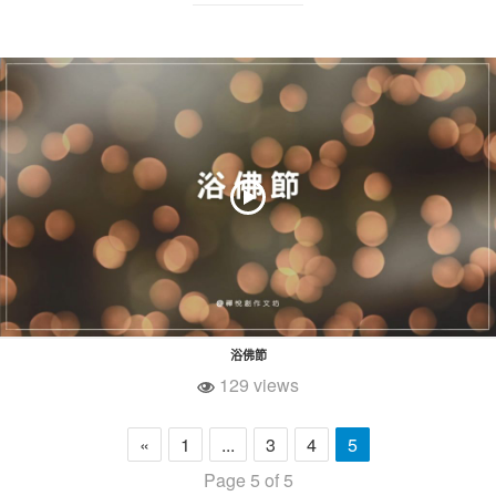
浴佛節
129 views
«
1
...
3
4
5
Page 5 of 5