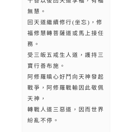
十善以後回天道享福，有福
無慧。
回天道繼續修行(坐忘)，修
福修慧轉菩薩道或馬上接任
務。
受三皈五戒生人道，護持三
寶行善布施。
阿修羅瞋心好鬥向天神發起
戰爭，阿修羅戰輸因此敬佩
天神，
轉戰人道三惡道，因而世界
紛亂不停。