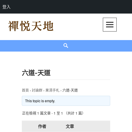
登入
Skip
to
content
禪悅天地
禪悅天地官方網站
Search
六道-天道
首頁
›
討論群
›
果清手札
›
六道-天道
This topic is empty.
正在檢視 1 篇文章 - 1 至 1 （共計 1 篇）
作者
文章