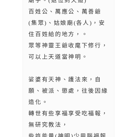
廟宇。(退位到天道)
百姓公、萬應公、萬善爺
(集眾)、姑娘廟(各人)，安
住百姓給的地方，。
眾等神靈王爺收麾下修行，
可以上天道當神明。
娑婆有天神、護法來，自
願、被派、懲處，往後因緣
造化。
轉世有些享福享受吃福報，
無研究教法，
些許能量(神明)少用腦福報